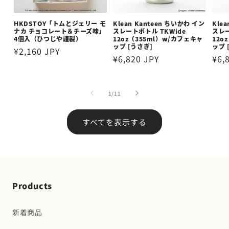
HKDSTOY「トムとジェリー モ
Klean Kanteen ちいかわ イン
Kle
ナカ チョコレート＆チーズ味」
スレートボトル TKWide
スレー
4個入（ひつじや謹製）
12oz（355ml）w/カフェキャ
12o
ップ [うさぎ]
ップ 
通
¥2,160 JPY
通
¥6,820 JPY
通
¥6,
常
常
常
価
価
価
格
の
1
/
11
格
格
すべてを表示する
Products
新着商品