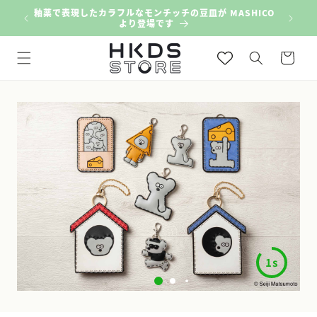
コンテン
ESIGN
釉薬で表現したカラフルなモンチッチの豆皿が MASHICO
福井県小
ツに進む
より登場です
カ
ー
ト
1s