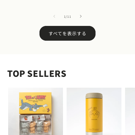
常
常
常
価
価
価
の
1
/
11
格
格
格
すべてを表示する
TOP SELLERS