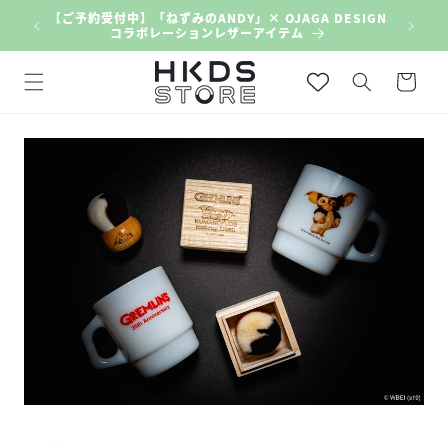
コンテン
【ご予約受付中】「ねずみのANDY」× OJAGA DESIGN
ツに進む
コラボレーションレザーアイテム
カ
ー
ト